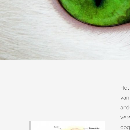
Het
van
and
ver
oog