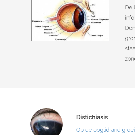
De 
info
Den
gro
sta
zond
Distichiasis
Op de ooglidrand groeie