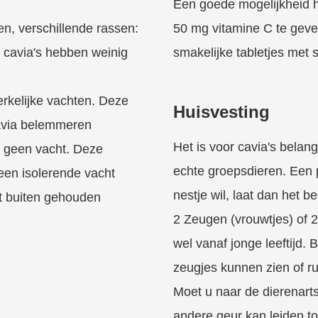
Een goede mogelijkheid hi
nen, verschillende rassen:
50 mg vitamine C te geven
 cavia's hebben weinig
smakelijke tabletjes met
rkelijke vachten. Deze
Huisvesting
avia belemmeren
Het is voor cavia's belan
t geen vacht. Deze
echte groepsdieren. Een 
een isolerende vacht
nestje wil, laat dan het b
et buiten gehouden
2 Zeugen (vrouwtjes) of 
wel vanaf jonge leeftijd. B
zeugjes kunnen zien of ru
Moet u naar de dierenart
andere geur kan leiden to