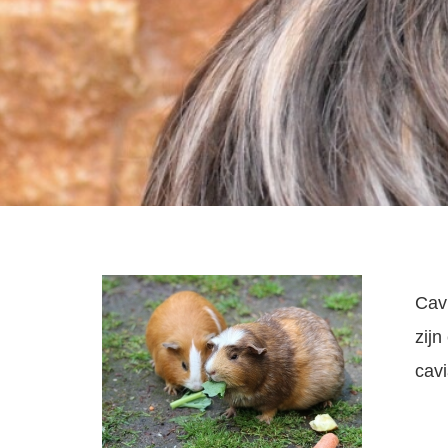
Cavi
zijn
cavi