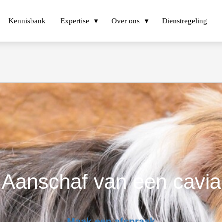
Kennisbank
Expertise
Over ons
Dienstregeling
Aanschaf van een cavia
Maak een afspraak