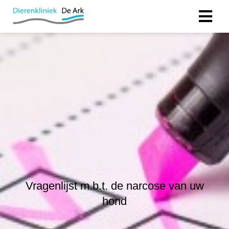
Vragenlijst m.b.t. de narcose van uw
hond