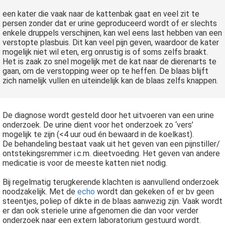
een kater die vaak naar de kattenbak gaat en veel zit te
persen zonder dat er urine geproduceerd wordt of er slechts
enkele druppels verschijnen, kan wel eens last hebben van een
verstopte plasbuis. Dit kan veel pijn geven, waardoor de kater
mogelijk niet wil eten, erg onrustig is of soms zelfs braakt.
Het is zaak zo snel mogelijk met de kat naar de dierenarts te
gaan, om de verstopping weer op te heffen. De blaas blijft
zich namelijk vullen en uiteindelijk kan de blaas zelfs knappen.
De diagnose wordt gesteld door het uitvoeren van een urine
onderzoek. De urine dient voor het onderzoek zo ‘vers’
mogelijk te zijn (<4 uur oud én bewaard in de koelkast).
De behandeling bestaat vaak uit het geven van een pijnstiller/
ontstekingsremmer i.c.m. dieetvoeding. Het geven van andere
medicatie is voor de meeste katten niet nodig.
Bij regelmatig terugkerende klachten is aanvullend onderzoek
noodzakelijk. Met de
echo
wordt dan gekeken of er bv geen
steentjes, poliep of dikte in de blaas aanwezig zijn. Vaak wordt
er dan ook steriele urine afgenomen die dan voor verder
onderzoek naar een extern laboratorium gestuurd wordt.